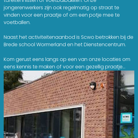
tafeltennissen of voetbalbakken. Onze
jongerenwerkers zijn ook regelmatig op straat te
vinden voor een praatje of om een potje mee te
voetballen.
Naast het activiteitenaanbod is Scwo betrokken bij de
Brede school Wormerland en het Dienstencentrum.
Kom gerust eens langs op een van onze locaties om
eens kennis te maken of voor een gezellig praatje...